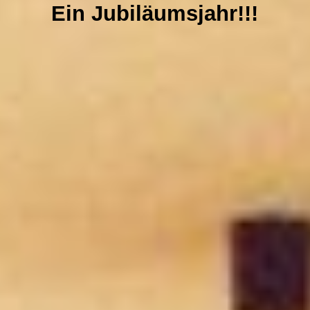
Harmonien des Friedens Konzert 11 Dez. 2025 Luhterkirchen Köln
Ein Jubiläumsjahr!!!
NEWS
GALERIE
CDs & VIDEOS
PRESSE
SPENDEN